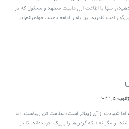
هيد،و تنها با اطاعت ازروحانيت متعهد و مسئول كه در
گوار امت قادريد اين راه را ادامه دهيد. خواهرانم!در
ژانویه 5, 2022
اما شهادت از آن زیباتر است؛ سلامت تن زیباست، اما
د. و مگر نه آنکه گردن‌ها را باریک آفریده‌اند، تا در