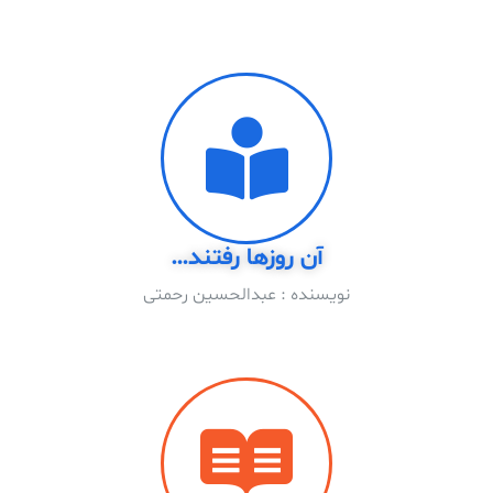
آن روزها رفتند…
نویسنده : عبدالحسین رحمتى