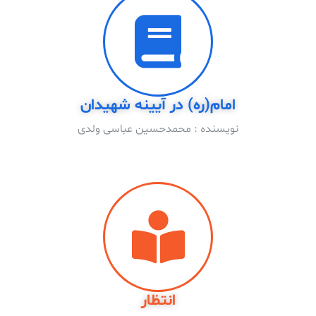
امام(ره) در آیینه شهیدان
نویسنده : محمدحسین عباسى ولدى
انتظار