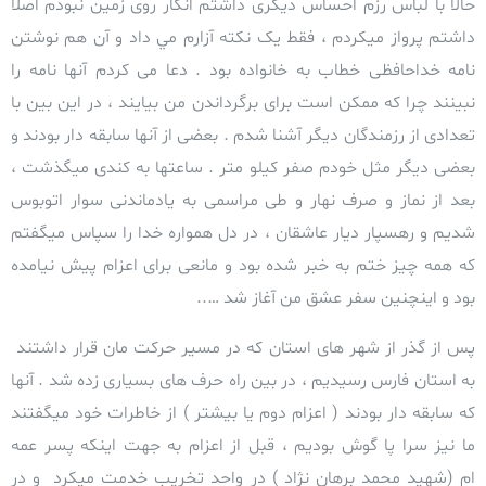
حالا با لباس رزم احساس دیگری داشتم انگار روی زمین نبودم اصلا
داشتم پرواز میکردم ، فقط یک نکته آزارم مي داد و آن هم نوشتن
نامه خداحافظی خطاب به خانواده بود . دعا می کردم آنها نامه را
نبینند چرا که ممکن است برای برگرداندن من بیایند ، در این بین با
تعدادی از رزمندگان دیگر آشنا شدم . بعضی از آنها سابقه دار بودند و
بعضی دیگر مثل خودم صفر کیلو متر . ساعتها به کندی میگذشت ،
بعد از نماز و صرف نهار و طی مراسمی به یادماندنی سوار اتوبوس
شدیم و رهسپار دیار عاشقان ، در دل همواره خدا را سپاس میگفتم
که همه چیز ختم به خبر شده بود و مانعی برای اعزام پیش نیامده
بود و اینچنین سفر عشق من آغاز شد …..
پس از گذر از شهر های استان که در مسیر حرکت مان قرار داشتند
به استان فارس رسیدیم ، در بین راه حرف های بسیاری زده شد . آنها
که سابقه دار بودند ( اعزام دوم يا بیشتر ) از خاطرات خود میگفتند
ما نیز سرا پا گوش بودیم ، قبل از اعزام به جهت اینکه پسر عمه
ام
(شهید محمد برهان نژاد ) در واحد تخریب خدمت میکرد و در