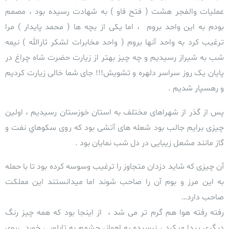
عملیات والفجر هشت ( فتح فاو ) به شهادت رسیده بود ، مصمم
بودم به این واحد بروم ، اما یکی از بچه ها ( محمد پایدار ) مرا
ترغیب کرد به واحد آنها بروم ( واحد مخابرات لشکر ثارالله )
نیمه
شب به شیراز رسیدیم و چه چیز بهتر از زیارت حضرت شاه چراغ در
پایان یک روز سراسر دلهره و تشویش!!! جای شما خالی زیارت کردیم
و رهسپار شدیم .
پس از گذر از شهراهای مختلف به استان خوزستان رسیدیم ، اولین
چیزی برایم جالب بود
شعله های آتشی بود که روی سکوهاي نفت و
گاز مانند مشعل زیبايی در دل شب نمایان بود .
آن چیزی که شاید دزدان متجاوز را ترغیب وسوسه کرده بود تا با حمله
به این مرز و بوم آن را صاحب شوند اما میدانستند این مملکت
صاحب دارد…
رفته رفته هوا هم گرم تر می شد ، از اینجا بود که همه چیز رنگ
دیگری پیدا میکرد ، نرسیده به اهواز، چشمم به تابلویی خورد ،روی