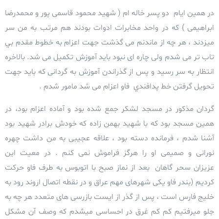
در همين ایام دو پسر خاله ام ( شهید محمود قاسمی پور و محمدرضا
ابراهیمی ) که در واحد مخابرات ادوات بودند هم مرتب به من سر
میزدند ،
هر چه از ماندنم می گذشت جهت اعزام به خطوط مقدم بي
تاب تر می شدم ولی چاره ای نبود باید آموزش تکمیل می شد. بالاخره
انتظار به سر رسید و پس از گذراندن آموزش به گردانی که باید جهت
تحویل گرفتن خط پدافندي فاو اعزام می شد مامور شدم .
گردان مذکور در مسجد لشکر جمع شده بود و آماده اعزام بود، در
همين مسجد بود که با
شهید بهمن زاده که خودش برادر شهید بود
آشنا شدم ، فرمانده دسته بود ، علاقه عجیبی به من داشت چهره
نورانی و صمیمی او را هرگز فراموش نمی کنم . در معیت این
عزیزان
سحر گاهان بعد از نماز صبح با اتوبوس به طرف فاو حرکت
کردیم (بندر فاو یکی شهرهای مهم عراق و در نقطه اتصال اروند رود به
خلیج فارس است ،
پس از گذر از ایست بازرسی های متعدد هر چه به
جلو میرفتیم کم کم غرق در احساسی میشدم که وصف آن مشکل