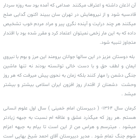
آن اذعان داشته و اعتراف میکنند صدامی که آمده بود سه روزه سردار
قادسیه شود و از نیروهایش در تهران سان ببیند اکنون گدایی صلح
میکنند هر چند درایت و آینده نگری پیر و مراد مردم خوب تشخیص
داده که به این مار زخمی نمیتوان اعتماد کرد و مقرر شده بود با اقتدار
متجاوز تنبیه شود.
بله دوستان عزیز در اين سالها جوانان برومند اين مرز و بوم با نیروی
ایمان و لطف حق و با دست خالی توانسته بودند نه تنها ماشین
جنگی دشمن را مهار کنند بلکه زمان به نحوی پیش میرفت که هر روز
وحشت دشمنان از اقتدار روز افزون ایران اسلامی بیشتر و بیشتر
میشد .
کرمان سال 1364- ( دبیرستان امام خمینی ) سال اول علوم انسانی
هستم .هر روز که میگذرد عشق و علاقه ام نسبت به جبهه زیادتر
میشود . میترسم و هراس من از این است تا بیام به جبهه اعزام
شوم جنگ تمام شود . مدیر دبیرستان آقای احمد شیخ بهایی است