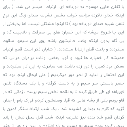
با تلفن هایی موسوم به قورباغه ای ارتباط میسر می شد.
( برای
اینکه خدای ناکرده مزاحم خواب دشمن نشویم صدای زنگ این نوع
تلفن شبیه صدای قورباغه بود )
تا اینجا مشکلی نیست اما بدبختی از
این جا شروع میشه که این خمپاره های بی معرفت و نانجیب گاه و
بی گاه بدون اینکه وقت حالیشون باشه روی این سیمها سقوط
میکردند و باعث قطع ارتباط میشدند.
( شایان ذکر است قطع ارتباط
همیشه کار خمپاره ها نبود و گویا بعضی اوقات برادران عراقی که
ممکن بود کمین را دور زده باشند هم مبادرت به این کار میکردند و
این احتمال را نباید از نظر دور میکردیم )
علی ایحال اینجا بود که
حقیر بایستی سر سیم را به دست گرفته و با یک دستگاه تلفن
قورباغه ای طی طریق کرده تا به نقطه قطعی سیم برسم ،
زمانی که در
فاو بودم یکی از پشه هایی که قبلا وصفشون کردم قوزک پام را چنان
گزید که کارم به بهداری کشیده شد ، یک شب ارتباط سنگر کمین با
گردان قطع شد بنده نیز علیرغم اینکه شب قبل محل نیش را باند
پیچی کرده بودم سیم به دست به راه افتادم در بین راه هر از چند