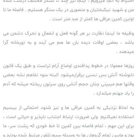
احتیاط به آنجا میرویم ، اینجا نیز چند تا سنگر مختلف درست شده
من و شهید نیکبختیان و منصوری در یک سنگر هستیم . فاصله ما تا
اولین کمین عراقی ها کمتر از صد متر است .
وظیفه ما اینجا نظارت بر هر گونه فعل و انفعال و تحرک دشمن می
باشد ، بعضی اوقات
دیده بان ها هم می آیند و به توپخانه گرا
میدهند .
روزها معمولا در خطوط پدافندی اوضاع آرام تراست و طبق یک قانون
نانوشته آتش بس نسبی برقرارمیشود البته سوء تفاهم نشه بعضی
وقتها هم میبینی چنان حجم آتشی روی سرتون ریخته میشه که آدم
را یاد جهنم میاندازد .
به لحاظ نزدیکی به کمین عراقی ها و نیز شنود احتمالی از بیسیم
استفاده نمیکنیم ولی ضرورت ارتباط اجتناب ناپذیر و حیاتی است ،
برای این مهم ، تمام فاصله بین کمین تا خط خودی که پشت سر، ما
بود و مابین تمام گروهان ها به وسیله سیم تلفن مرتبط شده بودند و