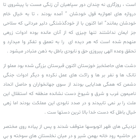
است ، روزگاری نه چندان دور سپاهیان آن زنگی مست با پیشروی تا
دروازه های اهوازبه قول خودشان ” آمده بودند ، تا به خیال خام
خودشان بمانند” اما اکنون با از خودگذشتگی دلیر مردانی که سلاحی
جز ایمان نداشتند تنها چیزی که از آنان مانده بوده ادوات زرهی
منهدم شده است که هر دیده ای را به تعمق و تفکر وا میدارد و
تحقق وعده الهی پیروزی حق و نابودی باطل به ذهن متبادر میشود .
دشت های حاصلخیز خوزستان اکنون قبرستان بزرگی شده بود مملو از
تانک ها و نفر بر ها و راکت های عمل نکرده و دیگر ادوات جنگی
دشمن که همگی هدایایی بودند از سوی جهانخواران و حاصل اتحاد
نامیمون غرب و شرق و شیوخ دست نشانده منطقه که استقلال این
ملت را بر نمی تابیدند و در صدد نابودی این مملکت بودند اما زهی
خیال باطل که دست خدا
بالا ترین دستها ست .
نزدیکی های ظهر اتوبوسها متوقف شدند و پس از پیاده روی مختصر
در حاشیه رود خانه
بهمن شیر و در ميان نخلستان های سوخته و بي