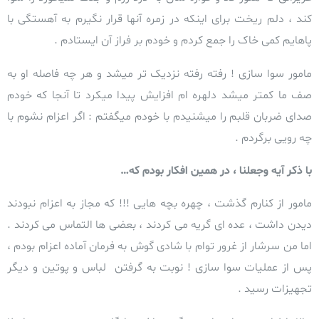
کند ، دلم ریخت
برای اینکه در زمره آنها قرار نگیرم به آهستگی با
پاهایم کمی خاک را جمع کردم و خودم بر فراز آن ایستادم .
مامور سوا سازی ! رفته رفته نزدیک تر میشد و هر چه فاصله او به
صف ما کمتر میشد
دلهره ام افزایش پیدا میکرد تا آنجا که خودم
صدای ضربان قلبم را میشنیدم با خودم میگفتم : اگر اعزام نشوم با
چه رويی برگردم .
با ذکر آیه وجعلنا ، در همين افکار بودم که…
مامور از کنارم گذشت ، چهره بچه هایی !!! که مجاز به اعزام نبودند
دیدن داشت ، عده ای گریه می کردند ،
بعضی ها التماس می کردند .
اما من سرشار از غرور توام با شادی گوش به فرمان آماده اعزام بودم ،
پس از عملیات سوا سازی ! نوبت به گرفتن لباس و پوتین و دیگر
تجهیزات رسید .