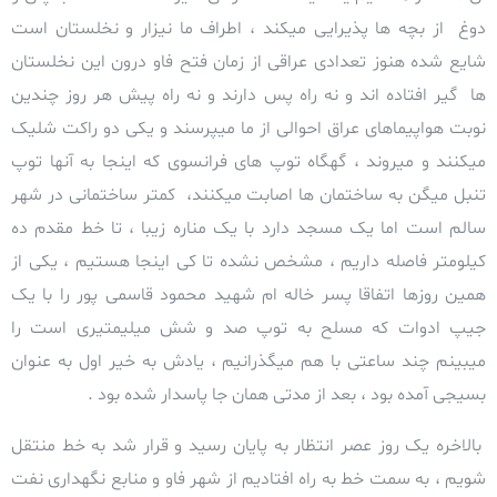
دوغ از بچه ها پذیرایی میکند ، اطراف ما نیزار و نخلستان است
شایع شده هنوز تعدادی عراقی از زمان فتح فاو درون این نخلستان
ها گیر افتاده اند و نه راه پس دارند و نه راه پیش هر روز چندین
نوبت هواپیماهای عراق احوالی از ما میپرسند و یکی دو راکت شلیک
میکنند و میروند ، گهگاه توپ های فرانسوی که اینجا به آنها توپ
تنبل میگن به ساختمان ها اصابت میکنند، کمتر ساختمانی در شهر
سالم است اما یک مسجد دارد با یک مناره زیبا ، تا خط مقدم ده
کیلومتر فاصله داریم ، مشخص نشده تا کی اینجا هستیم ، یکی از
همین روزها اتفاقا پسر خاله ام شهید محمود قاسمی پور را با یک
جیپ ادوات که مسلح به توپ صد و شش میلیمتیری است را
میبینم چند ساعتی با هم میگذرانیم ، یادش به خیر اول به عنوان
بسیجی آمده بود ، بعد از مدتی همان جا پاسدار شده بود .
بالاخره یک روز عصر انتظار به پایان رسید و قرار شد به خط منتقل
شویم ، به سمت خط به راه افتادیم از شهر فاو و منابع نگهداری نفت