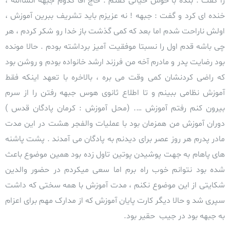
را گفت . بنده با خوش خیالی گفتم : حاج آقا کدوم جبهه انشاالله ،
خنده ای کرد و گفت : جبهه ! نه عزیزم باید تشریف ببرین آموزش ،
اولش ناراحت شدم اما بعد که کمی گذشت باز خدا رو شکر کردم ، هر
چی باشه قدم اول را نسبتا موفقیت آمیز برداشته بودم . حالا مونده
بود رضایت پدر و مادرم آخه من فرزند ارشد خانواده بودم و روشن بود
که راضی کردنشان کمی وقت می بره ،
بالاخره با تعهد اینکه فقط
آموزش نظامی ببینم و تا اطلاع ثانوی هوس جبهه رفتن را از سرم
بیرون کنم رفتم آموزش …. (محل آموزش : کرمان پادگان قدس )
دوران آموزش من همزمان بود با عملیات والفجر هشت در این مدت
مادر پدرم هر روز عصر برای دیدنم به پادگان
می آمدند . پشت پاشنه
های پاهام به جهت پوشیدن پوتین تاول زده بود همين موضوع باعث
شده بود نتوانم خوب راه برم اما سعی میکردم در حضور والدین
شکایتی از این موضوع نکنم ، مدت آموزش با همه سختی که داشت
سپری شد و حالا دیگر کارت پایان آموزش که از مدارک مهم برای اعزام
به جبهه بود در جيب حقیر بود.