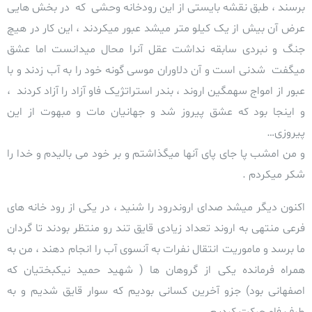
برسند ، طبق نقشه بایستی از این رودخانه وحشی که در بخش هایی
عرض آن بیش از یک کیلو متر میشد عبور میکردند ، این کار در هیچ
جنگ و نبردی سابقه نداشت عقل آنرا محال میدانست اما عشق
میگفت شدنی است و آن دلاوران موسی گونه خود را به آب زدند و با
عبور از امواج سهمگین اروند ، بندر استراتژیک فاو آزاد را آزاد کردند ،
و اینجا بود که عشق پیروز شد و جهانیان مات و مبهوت از این
پیروزی…
و من امشب پا جای پای آنها میگذاشتم و بر خود می بالیدم و خدا را
شکر میکردم .
اکنون دیگر میشد صدای اروندرود را شنید ، در یکی از رود خانه های
فرعی منتهی به اروند تعداد زیادی قایق تند رو منتظر بودند تا گردان
ما برسد و ماموریت انتقال نفرات به آنسوی آب را انجام دهند ، من به
همراه فرمانده یکی از گروهان ها ( شهید حمید نیکبختیان که
اصفهانی بود) جزو آخرین کسانی بودیم که سوار قایق شدیم و به
طرف فاو حرکت کردیم .